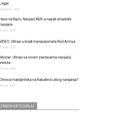
Legije
4 Augusta, 2026
Haos na Kipru: Navijači AEK-a napali izraelske
navijače
25 Jula, 2026
VIDEO: Ultrasi u krađi transparenata Red Armya
22 Jula, 2026
Mostar: Ultrasi sa novim zastavama navijača
Veleža
21 Jula, 2026
Otmica maloljetnika na Kaluđerici zbog navijanja?
18 Jula, 2026
IZABERI KATEGORIJU