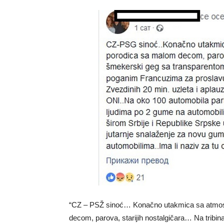
“CZ – PSŽ sinoć… Konačno utakmica sa atmosf
decom, parova, starijih nostalgičara… Na trib