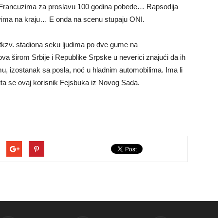
 Francuzima za proslavu 100 godina pobede… Rapsodija
svima na kraju… E onda na scenu stupaju ONI.
 tkzv. stadiona seku ljudima po dve gume na
ova širom Srbije i Republike Srpske u neverici znajući da ih
u, izostanak sa posla, noć u hladnim automobilima. Ima li
 pita se ovaj korisnik Fejsbuka iz Novog Sada.