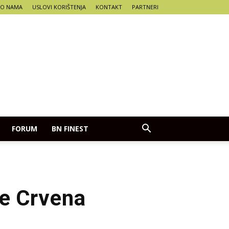
O NAMA
USLOVI KORIŠTENJA
KONTAKT
PARTNERI
FORUM
BN FINEST
e Crvena