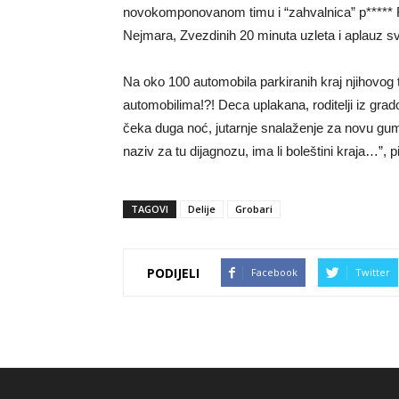
novokomponovanom timu i “zahvalnica” p*****
Nejmara, Zvezdinih 20 minuta uzleta i aplauz 
Na oko 100 automobila parkiranih kraj njihovog
automobilima!?! Deca uplakana, roditelji iz grad
čeka duga noć, jutarnje snalaženje za novu gum
naziv za tu dijagnozu, ima li boleštini kraja…”,
TAGOVI
Delije
Grobari
PODIJELI
Facebook
Twitter