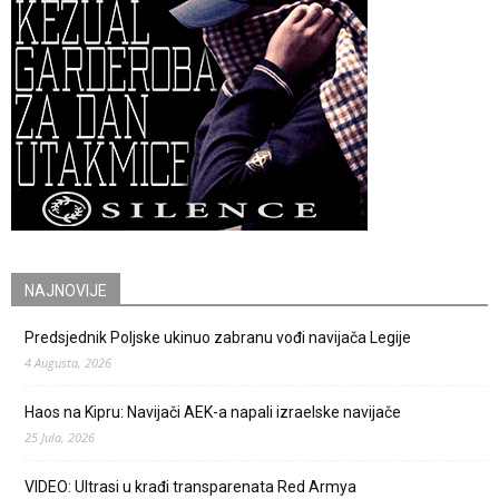
NAJNOVIJE
Predsjednik Poljske ukinuo zabranu vođi navijača Legije
4 Augusta, 2026
Haos na Kipru: Navijači AEK-a napali izraelske navijače
25 Jula, 2026
VIDEO: Ultrasi u krađi transparenata Red Armya