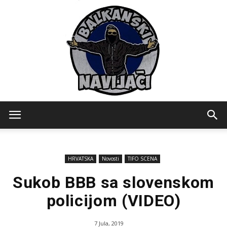
Balkanski
HRVATSKA
Novosti
TIFO SCENA
Navijaci
Sukob BBB sa slovenskom
policijom (VIDEO)
7 Jula, 2019