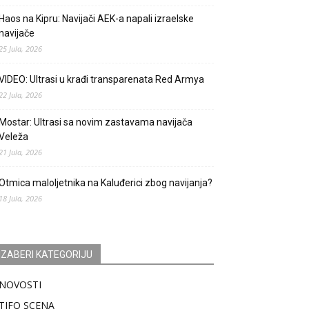
Haos na Kipru: Navijači AEK-a napali izraelske
navijače
25 Jula, 2026
VIDEO: Ultrasi u krađi transparenata Red Armya
22 Jula, 2026
Mostar: Ultrasi sa novim zastavama navijača
Veleža
21 Jula, 2026
Otmica maloljetnika na Kaluđerici zbog navijanja?
18 Jula, 2026
IZABERI KATEGORIJU
NOVOSTI
TIFO SCENA