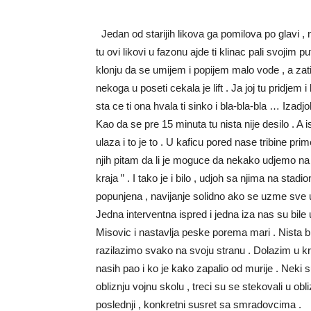
Jedan od starijih likova ga pomilova po glavi , 
tu ovi likovi u fazonu ajde ti klinac pali svojim
klonju da se umijem i popijem malo vode , a zat
nekoga u poseti cekala je lift . Ja joj tu prid
sta ce ti ona hvala ti sinko i bla-bla-bla … Izad
Kao da se pre 15 minuta tu nista nije desilo . A
ulaza i to je to . U kaficu pored nase tribine pri
njih pitam da li je moguce da nekako udjemo na 
kraja ” . I tako je i bilo , udjoh sa njima na sta
popunjena , navijanje solidno ako se uzme sve u 
Jedna interventna ispred i jedna iza nas su bile
Misovic i nastavlja peske porema mari . Nista bi
razilazimo svako na svoju stranu . Dolazim u kr
nasih pao i ko je kako zapalio od murije . Neki 
obliznju vojnu skolu , treci su se stekovali u obl
poslednji , konkretni susret sa smradovcima .