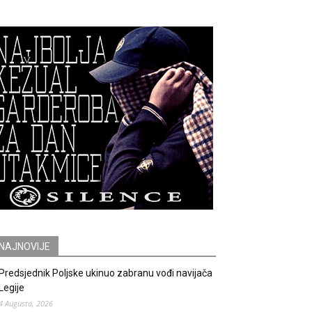
NAJNOVIJE
Predsjednik Poljske ukinuo zabranu vođi navijača
Legije
4 Augusta, 2026