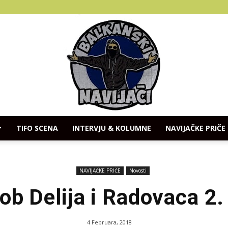
TIFO SCENA
INTERVJU & KOLUMNE
NAVIJAČKE PRIČE
Balkanski
NAVIJAČKE PRIČE
Novosti
ob Delija i Radovaca 2.
Navijaci
4 Februara, 2018