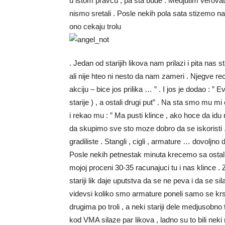
u istom pravcu , pa sta bude . Medjutim verovatno
nismo sretali . Posle nekih pola sata stizemo 
ono cekaju trolu
. Jedan od starijih likova nam prilazi i pita nas 
ali nije hteo ni nesto da nam zameri . Njegve reci
akciju – bice jos prilika … ” . I jos je dodao : ”
starije ) , a ostali drugi put” . Na sta smo mu mi od
i rekao mu : ” Ma pusti klince , ako hoce da idu
da skupimo sve sto moze dobro da se iskoristi . Z
gradiliste . Stangli , cigli , armature … dovoljn
Posle nekih petnestak minuta krecemo sa ostalim
mojoj proceni 30-35 racunajuci tu i nas klince . 
stariji lik daje uputstva da se ne peva i da se si
videvsi koliko smo armature poneli samo se krsti
drugima po troli , a neki stariji dele medjusobno t
kod VMA silaze par likova , ladno su to bili neki