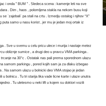
 tajac i onda ” BUM ” . Sledeca scena : kamenje leti na sve
 radara . Dim , haos , polomljena stakla na nekom busu koji
 se `zajebali` pa stali na crtu . Izmedju ostalog i njihov “X”
puta samo u nasu korist , jer mu je jedan moj ortak iz
ga . Sve u svemu u celu pricu ulece i murija i nastaje metez
avcu obliznje sumice , a drugi deo u pravcu VMA parkinga .
 za trcanje na 30°c . Ostatak nas pali prema sporednom ulazu
a na samom parkingu , pored kojih sam ja za dlaku izbegao
la . Na samom ulazu u bolnicki deo VMA stojao je jedan
li u bolnicu . Tu tri starija lika vade licne karte i ulaze unutra
ajedno . Tu uletesmo u neki lift u kojem su doktori vozili