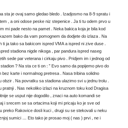
na sta je ovaj samo gledao bledo . Izadjosmo na 8-9 spratu i
 putem , a oni odose peske niz stepenice . Ja ti tu odem prvo u
im mi pade nesto na pamet . Neka bakica koja je bila kod
jem i kazem bako da vam pomognem da dodjete do izlaza . Na
joh ti ja tako sa bakicom ispred VMA a ispred ni zive duse .
 ispred stadiona nigde nikoga , par pandura ispred naseg
metih sede par veterana i cirkaju pivo . Pridjem im i jednog od
stadion ? Na sta ce ti on : ” Evo samo da popijemo pivo do
dion bez karte i normalnog pretresa . Nasa tribina solidno
obzir . Na povratku sa stadiona ulazimo svi u jednu trolu .
 u pratnji . Nas nekoliko izlazi na kruznom toku kod Dragisa
tnije se usput nije dogodilo , znaci na auto komandi se
aj i srecem se sa ortacima koji mi pricaju ko je sve od
su preko Rakovice dosli kuci , drugi su se stekovali u neku
iznjoj sumici … Eto tako je prosao moj ( nas ) prvi , ne i