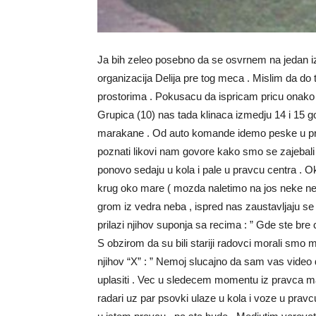
Ja bih zeleo posebno da se osvrnem na jedan iz
organizacija Delija pre tog meca . Mislim da do t
prostorima . Pokusacu da ispricam pricu onako 
Grupica (10) nas tada klinaca izmedju 14 i 15 go
marakane . Od auto komande idemo peske u pravc
poznati likovi nam govore kako smo se zajebali i 
ponovo sedaju u kola i pale u pravcu centra . 
krug oko mare ( mozda naletimo na jos neke neu
grom iz vedra neba , ispred nas zaustavljaju se j
prilazi njihov suponja sa recima : ” Gde ste bre c
S obzirom da su bili stariji radovci morali smo
njihov “X” : ” Nemoj slucajno da sam vas video d
uplasiti . Vec u sledecem momentu iz pravca mar
radari uz par psovki ulaze u kola i voze u pra