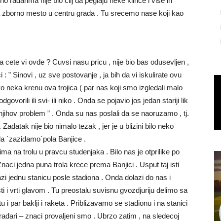
 radarima nije bio cilj da peglaju neke klince i vise ih
na zborno mesto u centru grada . Tu srecemo nase koji kao
sta cete vi ovde ? Cuvsi nasu pricu , nije bio bas odusevljen ,
 : ” Sinovi , uz sve postovanje , ja bih da vi iskulirate ovu
 Evo neka krenu ova trojica ( par nas koji smo izgledali malo
govorili ili svi- ili niko . Onda se pojavio jos jedan stariji lik
 njihov problem ” . Onda su nas poslali da se naoruzamo , tj.
adatak nije bio nimalo tezak , jer je u blizini bilo neko
o da `zazidamo`pola Banjice .
a na trolu u pravcu studenjaka . Bilo nas je otprilike po
Znaci jedna puna trola krece prema Banjici . Usput taj isti
lazi jednu stanicu posle stadiona . Onda dolazi do nas i
 i vrti glavom . Tu preostalu suvisnu gvozdjuriju delimo sa
u i par baklji i raketa . Priblizavamo se stadionu i na stanici
 radari – znaci provaljeni smo . Ubrzo zatim , na sledecoj