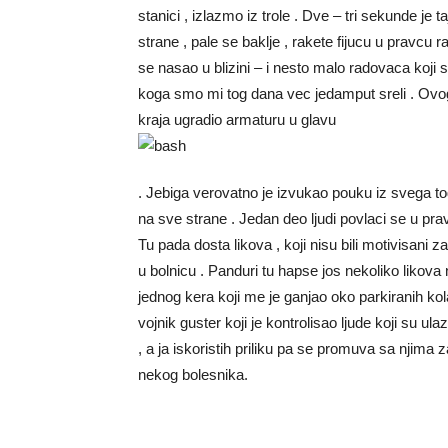
stanici , izlazmo iz trole . Dve – tri sekunde je
strane , pale se baklje , rakete fijucu u pravcu
se nasao u blizini – i nesto malo radovaca koji su
koga smo mi tog dana vec jedamput sreli . Ovog 
kraja ugradio armaturu u glavu
. Jebiga verovatno je izvukao pouku iz svega to
na sve strane . Jedan deo ljudi povlaci se u pr
Tu pada dosta likova , koji nisu bili motivisani
u bolnicu . Panduri tu hapse jos nekoliko likov
jednog kera koji me je ganjao oko parkiranih ko
vojnik guster koji je kontrolisao ljude koji su ulazi
, a ja iskoristih priliku pa se promuva sa njima z
nekog bolesnika.