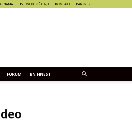
O NAMA
USLOVI KORIŠTENJA
KONTAKT
PARTNERI
FORUM
BN FINEST
 deo