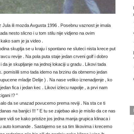
 Jula ili mozda Avgusta 1996 . Posebnu vaznost je imala
ada nesto slicno i u tom stilu nije vidjeno na ovim
kako sam je ja video .
dina skuplja se u kraju i spontano ne sluteci nista krece put
u revije . Na pola puta staje jedan crveni golf i dobro
da je skupljanje na jednoj lokaciji u gradu . Likovi tada
Ok. pomislili smo tada idemo na brzinu da obrnemo jedan
pucene mladje Delije ) . Na nase veliko iznenadjenje , ko
edan fica i jedan kec . Likovi izlecu napolje , a prvi nam
igani !? ”
 malo da se unazad povucemo prema reviji . Na sta ce ti
anas na banjici !!! ” E tu se zajebao ako je mislio da ce nas
e vidi se kako pristize jos jedna manja grupica klinaca i
vcu auto komande . Sastajemo se sa tim likovima i krecemo