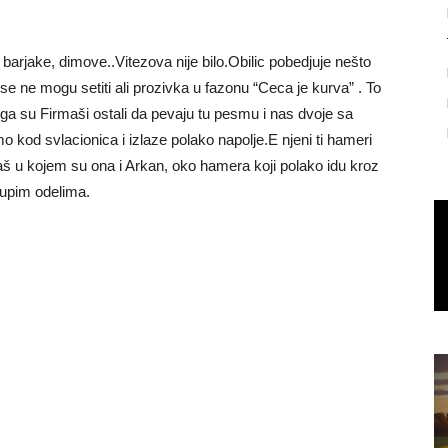
u, barjake, dimove..Vitezova nije bilo.Obilic pobedjuje nešto
e ne mogu setiti ali prozivka u fazonu “Ceca je kurva” . To
juga su Firmaši ostali da pevaju tu pesmu i nas dvoje sa
o kod svlacionica i izlaze polako napolje.E njeni ti hameri
aš u kojem su ona i Arkan, oko hamera koji polako idu kroz
kupim odelima.