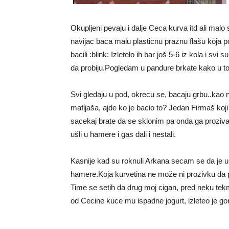
Okupljeni pevaju i dalje Ceca kurva itd ali malo 
navijac baca malu plasticnu praznu flašu koja 
bacili :blink: Izletelo ih bar još 5-6 iz kola i svi
da probiju.Pogledam u pandure brkate kako u to
Svi gledaju u pod, okrecu se, bacaju grbu..kao 
mafijaša, ajde ko je bacio to? Jedan Firmaš koji
sacekaj brate da se sklonim pa onda ga proziva
ušli u hamere i gas dali i nestali.
Kasnije kad su roknuli Arkana secam se da je u
hamere.Koja kurvetina ne može ni prozivku da p
Time se setih da drug moj cigan, pred neku tekm
od Cecine kuce mu ispadne jogurt, izleteo je gor