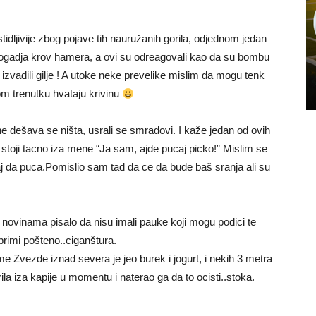
stidljivije zbog pojave tih nauružanih gorila, odjednom jedan
pogadja krov hamera, a ovi su odreagovali kao da su bombu
 su izvadili gilje ! A utoke neke prevelike mislim da mogu tenk
m trenutku hvataju krivinu
ne dešava se ništa, usrali se smradovi. I kaže jedan od ovih
 stoji tacno iza mene “Ja sam, ajde pucaj picko!” Mislim se
j da puca.Pomislio sam tad da ce da bude baš sranja ali su
 novinama pisalo da nisu imali pauke koji mogu podici te
rimi pošteno..ciganštura.
e Zvezde iznad severa je jeo burek i jogurt, i nekih 3 metra
ila iza kapije u momentu i naterao ga da to ocisti..stoka.