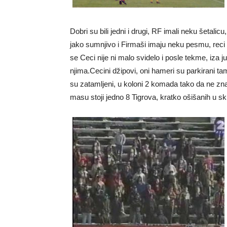
Dobri su bili jedni i drugi, RF imali neku šetalic
jako sumnjivo i Firmaši imaju neku pesmu, reci s
se Ceci nije ni malo svidelo i posle tekme, iza 
njima.Cecini džipovi, oni hameri su parkirani tam
su zatamljeni, u koloni 2 komada tako da ne zn
masu stoji jedno 8 Tigrova, kratko ošišanih u s