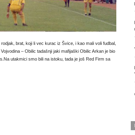
ak, brat, koji li vec kurac iz Švice, i kao mali voli fudbal,
Vojvodina – Obilic tadašnji jaki mafijaški Obilic Arkan je bio
boss.Na utakmici smo bili na istoku, tada je još Red Firm sa