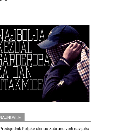
NAJNOVIJE
Predsjednik Poljske ukinuo zabranu vođi navijača