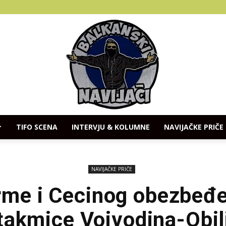
TIFO SCENA
INTERVJU & KOLUMNE
NAVIJAČKE PRIČE
Balkanski
NAVIJAČKE PRIČE
rme i Cecinog obezbeđe
takmice Vojvodina-Obil
Navijaci