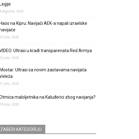
Legije
4 Augusta, 2026
Haos na Kipru: Navijači AEK-a napali izraelske
navijače
25 Jula, 2026
VIDEO: Ultrasi u krađi transparenata Red Armya
22 Jula, 2026
Mostar: Ultrasi sa novim zastavama navijača
Veleža
21 Jula, 2026
Otmica maloljetnika na Kaluđerici zbog navijanja?
18 Jula, 2026
IZABERI KATEGORIJU