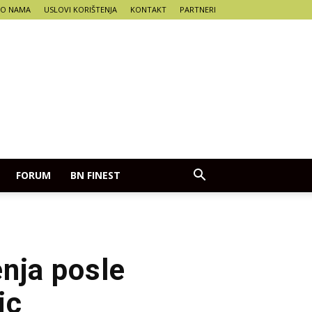
O NAMA
USLOVI KORIŠTENJA
KONTAKT
PARTNERI
FORUM
BN FINEST
nja posle
ic