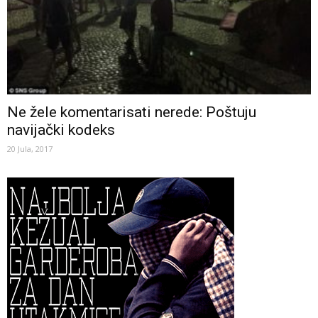
Ne žele komentarisati nerede: Poštuju
navijački kodeks
20 Jula, 2017