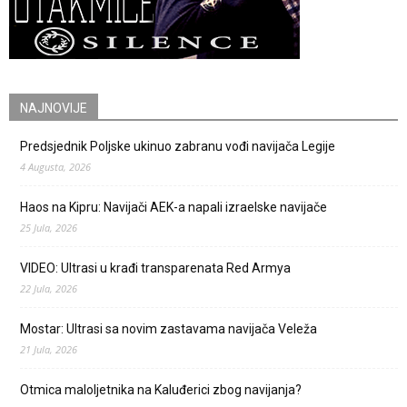
NAJNOVIJE
Predsjednik Poljske ukinuo zabranu vođi navijača Legije
4 Augusta, 2026
Haos na Kipru: Navijači AEK-a napali izraelske navijače
25 Jula, 2026
VIDEO: Ultrasi u krađi transparenata Red Armya
22 Jula, 2026
Mostar: Ultrasi sa novim zastavama navijača Veleža
21 Jula, 2026
Otmica maloljetnika na Kaluđerici zbog navijanja?