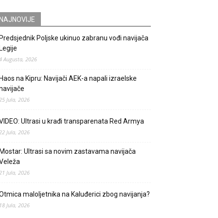
NAJNOVIJE
Predsjednik Poljske ukinuo zabranu vođi navijača
Legije
4 Augusta, 2026
Haos na Kipru: Navijači AEK-a napali izraelske
navijače
25 Jula, 2026
VIDEO: Ultrasi u krađi transparenata Red Armya
22 Jula, 2026
Mostar: Ultrasi sa novim zastavama navijača
Veleža
21 Jula, 2026
Otmica maloljetnika na Kaluđerici zbog navijanja?
18 Jula, 2026