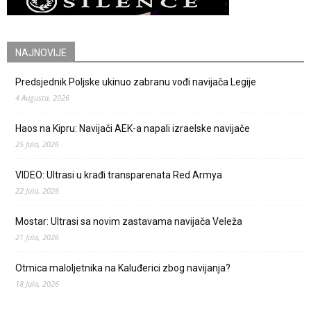
NAJNOVIJE
Predsjednik Poljske ukinuo zabranu vođi navijača Legije
4 Augusta, 2026
Haos na Kipru: Navijači AEK-a napali izraelske navijače
25 Jula, 2026
VIDEO: Ultrasi u krađi transparenata Red Armya
22 Jula, 2026
Mostar: Ultrasi sa novim zastavama navijača Veleža
21 Jula, 2026
Otmica maloljetnika na Kaluđerici zbog navijanja?
18 Jula, 2026