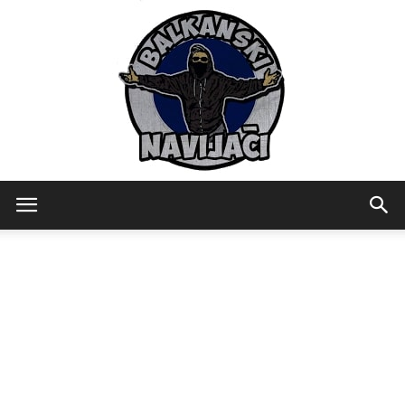
Balkanski
Navijaci