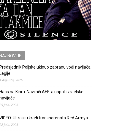
NAJNOVIJE
Predsjednik Poljske ukinuo zabranu vođi navijača
Legije
4 Augusta, 2026
Haos na Kipru: Navijači AEK-a napali izraelske
navijače
25 Jula, 2026
VIDEO: Ultrasi u krađi transparenata Red Armya
22 Jula, 2026