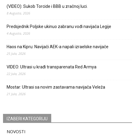
(VIDEO): Sukob Torcide i BBB u zračnoj luci.
8 Augusta, 2026
Predsjednik Poljske ukinuo zabranu vođi navijača Legije
4 Augusta, 2026
Haos na Kipru: Navijači AEK-a napali izraelske navijače
25 Jula, 2026
VIDEO: Ultrasi u krađi transparenata Red Armya
22 Jula, 2026
Mostar: Ultrasi sa novim zastavama navijača Veleža
21 Jula, 2026
IZABERI KATEGORIJU
NOVOSTI