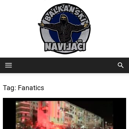
Balkanski
Tag: Fanatics
Navijaci