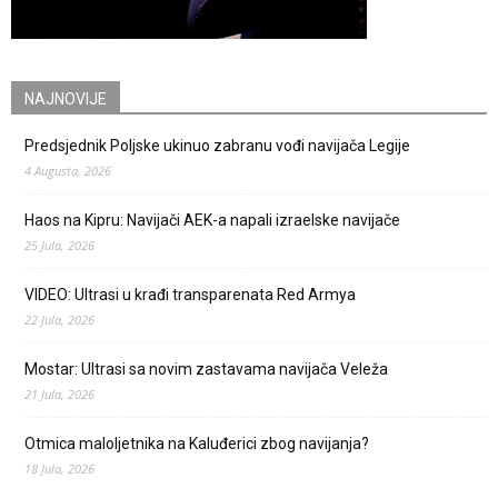
NAJNOVIJE
Predsjednik Poljske ukinuo zabranu vođi navijača Legije
4 Augusta, 2026
Haos na Kipru: Navijači AEK-a napali izraelske navijače
25 Jula, 2026
VIDEO: Ultrasi u krađi transparenata Red Armya
22 Jula, 2026
Mostar: Ultrasi sa novim zastavama navijača Veleža
21 Jula, 2026
Otmica maloljetnika na Kaluđerici zbog navijanja?
18 Jula, 2026