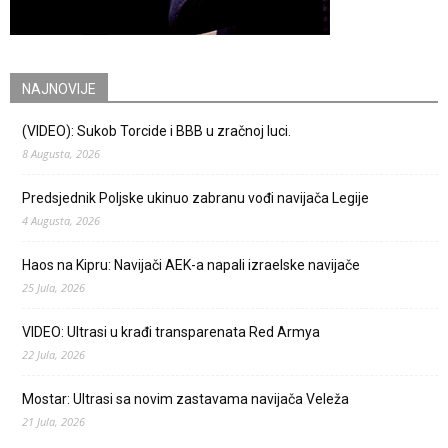
NAJNOVIJE
(VIDEO): Sukob Torcide i BBB u zračnoj luci.
8 Augusta, 2026
Predsjednik Poljske ukinuo zabranu vođi navijača Legije
4 Augusta, 2026
Haos na Kipru: Navijači AEK-a napali izraelske navijače
25 Jula, 2026
VIDEO: Ultrasi u krađi transparenata Red Armya
22 Jula, 2026
Mostar: Ultrasi sa novim zastavama navijača Veleža
21 Jula, 2026