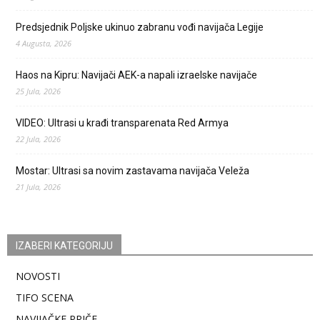
Predsjednik Poljske ukinuo zabranu vođi navijača Legije
4 Augusta, 2026
Haos na Kipru: Navijači AEK-a napali izraelske navijače
25 Jula, 2026
VIDEO: Ultrasi u krađi transparenata Red Armya
22 Jula, 2026
Mostar: Ultrasi sa novim zastavama navijača Veleža
21 Jula, 2026
IZABERI KATEGORIJU
NOVOSTI
TIFO SCENA
NAVIJAČKE PRIČE