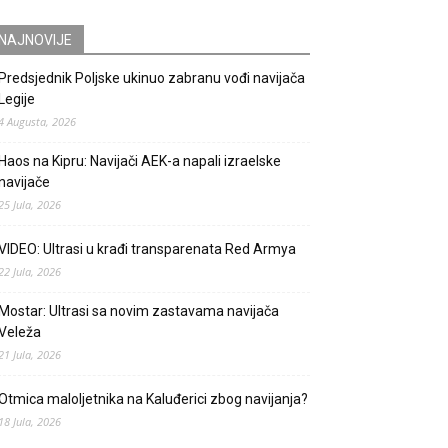
NAJNOVIJE
Predsjednik Poljske ukinuo zabranu vođi navijača
Legije
4 Augusta, 2026
Haos na Kipru: Navijači AEK-a napali izraelske
navijače
25 Jula, 2026
VIDEO: Ultrasi u krađi transparenata Red Armya
22 Jula, 2026
Mostar: Ultrasi sa novim zastavama navijača
Veleža
21 Jula, 2026
Otmica maloljetnika na Kaluđerici zbog navijanja?
18 Jula, 2026