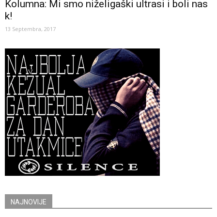
Kolumna: Mi smo niželigaški ultrasi i boli nas
k!
13 Septembra, 2017
NAJNOVIJE