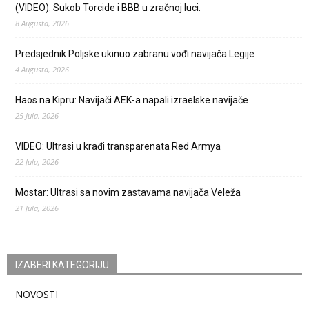
(VIDEO): Sukob Torcide i BBB u zračnoj luci.
8 Augusta, 2026
Predsjednik Poljske ukinuo zabranu vođi navijača Legije
4 Augusta, 2026
Haos na Kipru: Navijači AEK-a napali izraelske navijače
25 Jula, 2026
VIDEO: Ultrasi u krađi transparenata Red Armya
22 Jula, 2026
Mostar: Ultrasi sa novim zastavama navijača Veleža
21 Jula, 2026
IZABERI KATEGORIJU
NOVOSTI