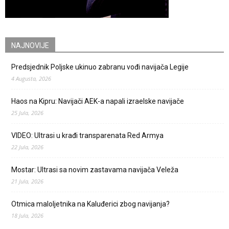
NAJNOVIJE
Predsjednik Poljske ukinuo zabranu vođi navijača Legije
4 Augusta, 2026
Haos na Kipru: Navijači AEK-a napali izraelske navijače
25 Jula, 2026
VIDEO: Ultrasi u krađi transparenata Red Armya
22 Jula, 2026
Mostar: Ultrasi sa novim zastavama navijača Veleža
21 Jula, 2026
Otmica maloljetnika na Kaluđerici zbog navijanja?
18 Jula, 2026