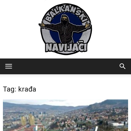
Balkanski
Tag: krađa
Navijaci