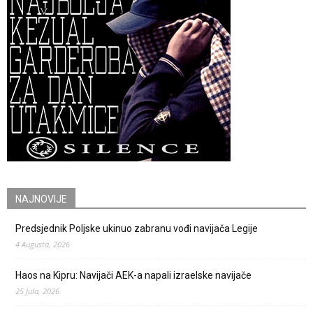
NAJNOVIJE
Predsjednik Poljske ukinuo zabranu vođi navijača Legije
4 Augusta, 2026
Haos na Kipru: Navijači AEK-a napali izraelske navijače
25 Jula, 2026