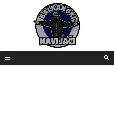
Balkanski
Navijaci