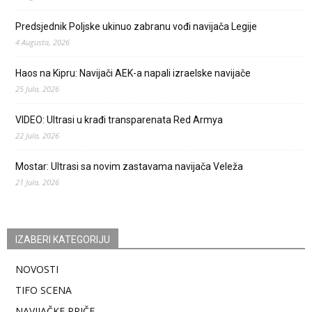
Predsjednik Poljske ukinuo zabranu vođi navijača Legije
4 Augusta, 2026
Haos na Kipru: Navijači AEK-a napali izraelske navijače
25 Jula, 2026
VIDEO: Ultrasi u krađi transparenata Red Armya
22 Jula, 2026
Mostar: Ultrasi sa novim zastavama navijača Veleža
21 Jula, 2026
IZABERI KATEGORIJU
NOVOSTI
TIFO SCENA
NAVIJAČKE PRIČE