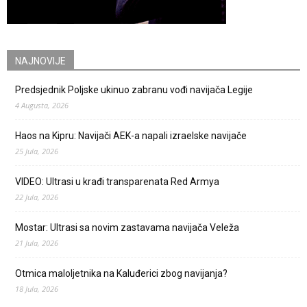
NAJNOVIJE
Predsjednik Poljske ukinuo zabranu vođi navijača Legije
4 Augusta, 2026
Haos na Kipru: Navijači AEK-a napali izraelske navijače
25 Jula, 2026
VIDEO: Ultrasi u krađi transparenata Red Armya
22 Jula, 2026
Mostar: Ultrasi sa novim zastavama navijača Veleža
21 Jula, 2026
Otmica maloljetnika na Kaluđerici zbog navijanja?
18 Jula, 2026