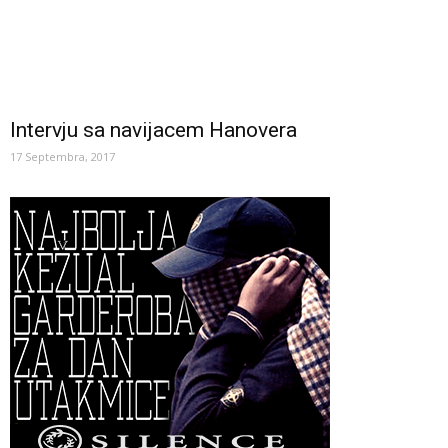
Intervju sa navijacem Hanovera
17 Septembra, 2017