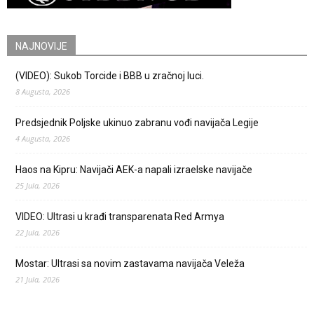
NAJNOVIJE
(VIDEO): Sukob Torcide i BBB u zračnoj luci.
8 Augusta, 2026
Predsjednik Poljske ukinuo zabranu vođi navijača Legije
4 Augusta, 2026
Haos na Kipru: Navijači AEK-a napali izraelske navijače
25 Jula, 2026
VIDEO: Ultrasi u krađi transparenata Red Armya
22 Jula, 2026
Mostar: Ultrasi sa novim zastavama navijača Veleža
21 Jula, 2026