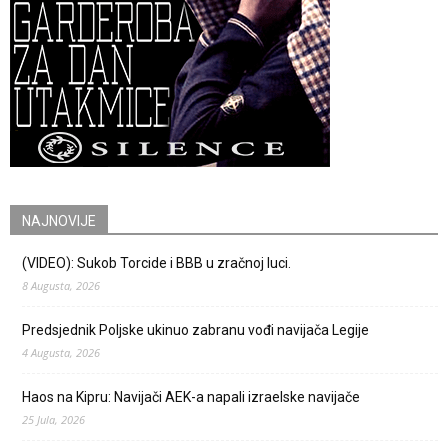
NAJNOVIJE
(VIDEO): Sukob Torcide i BBB u zračnoj luci.
8 Augusta, 2026
Predsjednik Poljske ukinuo zabranu vođi navijača Legije
4 Augusta, 2026
Haos na Kipru: Navijači AEK-a napali izraelske navijače
25 Jula, 2026