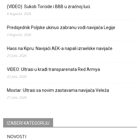
(VIDEO): Sukob Torcide i BBB u zračnoj luci.
8 Augusta, 2026
Predsjednik Poljske ukinuo zabranu vođi navijača Legije
4 Augusta, 2026
Haos na Kipru: Navijači AEK-a napali izraelske navijače
25 Jula, 2026
VIDEO: Ultrasi u krađi transparenata Red Armya
22 Jula, 2026
Mostar: Ultrasi sa novim zastavama navijača Veleža
21 Jula, 2026
IZABERI KATEGORIJU
NOVOSTI