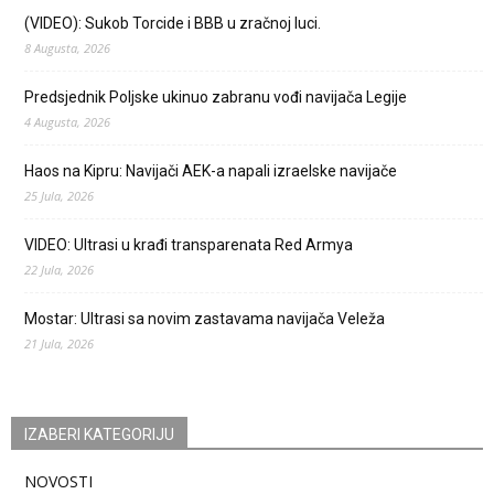
(VIDEO): Sukob Torcide i BBB u zračnoj luci.
8 Augusta, 2026
Predsjednik Poljske ukinuo zabranu vođi navijača Legije
4 Augusta, 2026
Haos na Kipru: Navijači AEK-a napali izraelske navijače
25 Jula, 2026
VIDEO: Ultrasi u krađi transparenata Red Armya
22 Jula, 2026
Mostar: Ultrasi sa novim zastavama navijača Veleža
21 Jula, 2026
IZABERI KATEGORIJU
NOVOSTI