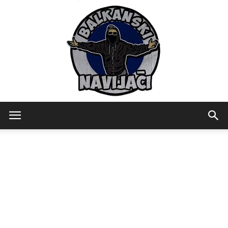
Balkanski
Navijaci