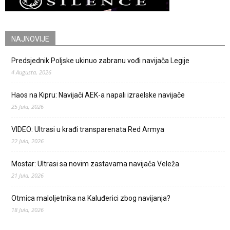
NAJNOVIJE
Predsjednik Poljske ukinuo zabranu vođi navijača Legije
4 Augusta, 2026
Haos na Kipru: Navijači AEK-a napali izraelske navijače
25 Jula, 2026
VIDEO: Ultrasi u krađi transparenata Red Armya
22 Jula, 2026
Mostar: Ultrasi sa novim zastavama navijača Veleža
21 Jula, 2026
Otmica maloljetnika na Kaluđerici zbog navijanja?
18 Jula, 2026