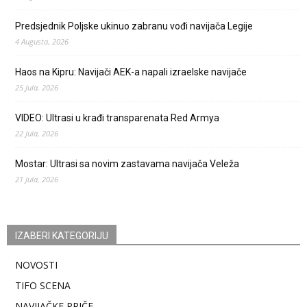
Predsjednik Poljske ukinuo zabranu vođi navijača Legije
4 Augusta, 2026
Haos na Kipru: Navijači AEK-a napali izraelske navijače
25 Jula, 2026
VIDEO: Ultrasi u krađi transparenata Red Armya
22 Jula, 2026
Mostar: Ultrasi sa novim zastavama navijača Veleža
21 Jula, 2026
IZABERI KATEGORIJU
NOVOSTI
TIFO SCENA
NAVIJAČKE PRIČE