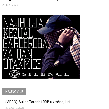
21 Jula, 2020
NAJNOVIJE
(VIDEO): Sukob Torcide i BBB u zračnoj luci.
8 Augusta, 2026