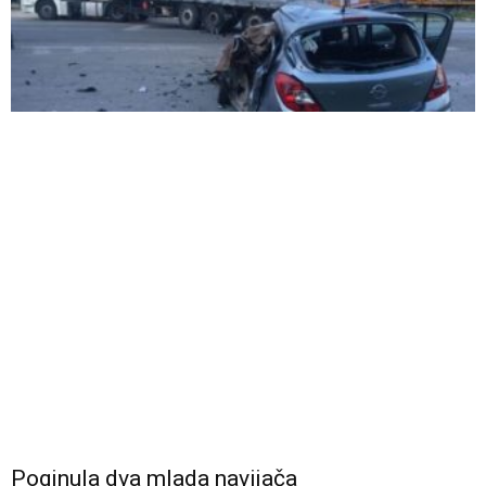
Poginula dva mlada navijača