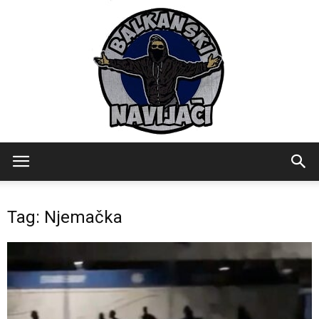
Balkanski
Tag: Njemačka
Navijaci