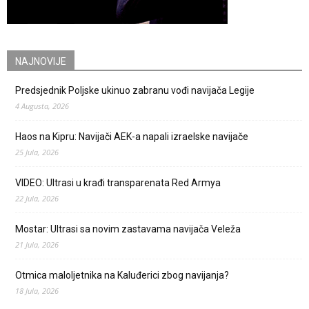
NAJNOVIJE
Predsjednik Poljske ukinuo zabranu vođi navijača Legije
4 Augusta, 2026
Haos na Kipru: Navijači AEK-a napali izraelske navijače
25 Jula, 2026
VIDEO: Ultrasi u krađi transparenata Red Armya
22 Jula, 2026
Mostar: Ultrasi sa novim zastavama navijača Veleža
21 Jula, 2026
Otmica maloljetnika na Kaluđerici zbog navijanja?
18 Jula, 2026