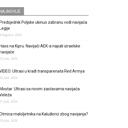
NAJNOVIJE
Predsjednik Poljske ukinuo zabranu vođi navijača
Legije
4 Augusta, 2026
Haos na Kipru: Navijači AEK-a napali izraelske
navijače
25 Jula, 2026
VIDEO: Ultrasi u krađi transparenata Red Armya
22 Jula, 2026
Mostar: Ultrasi sa novim zastavama navijača
Veleža
21 Jula, 2026
Otmica maloljetnika na Kaluđerici zbog navijanja?
18 Jula, 2026