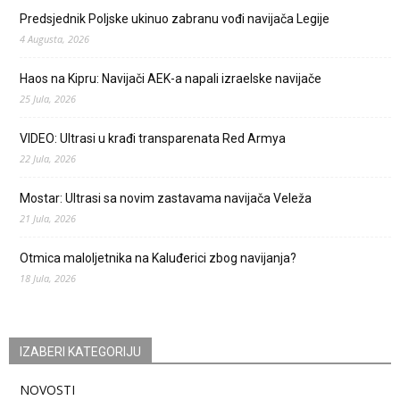
Predsjednik Poljske ukinuo zabranu vođi navijača Legije
4 Augusta, 2026
Haos na Kipru: Navijači AEK-a napali izraelske navijače
25 Jula, 2026
VIDEO: Ultrasi u krađi transparenata Red Armya
22 Jula, 2026
Mostar: Ultrasi sa novim zastavama navijača Veleža
21 Jula, 2026
Otmica maloljetnika na Kaluđerici zbog navijanja?
18 Jula, 2026
IZABERI KATEGORIJU
NOVOSTI