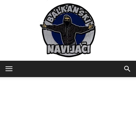
Balkanski
Navijaci