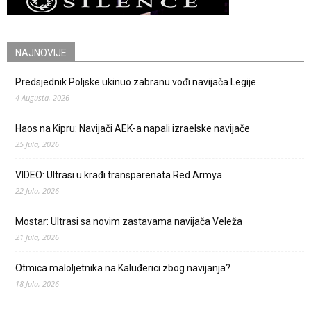
NAJNOVIJE
Predsjednik Poljske ukinuo zabranu vođi navijača Legije
4 Augusta, 2026
Haos na Kipru: Navijači AEK-a napali izraelske navijače
25 Jula, 2026
VIDEO: Ultrasi u krađi transparenata Red Armya
22 Jula, 2026
Mostar: Ultrasi sa novim zastavama navijača Veleža
21 Jula, 2026
Otmica maloljetnika na Kaluđerici zbog navijanja?
18 Jula, 2026