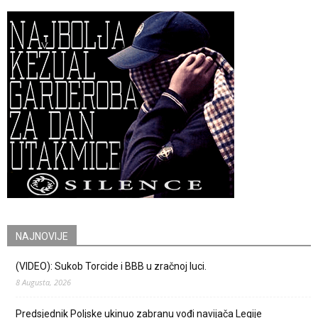
NAJNOVIJE
(VIDEO): Sukob Torcide i BBB u zračnoj luci.
8 Augusta, 2026
Predsjednik Poljske ukinuo zabranu vođi navijača Legije