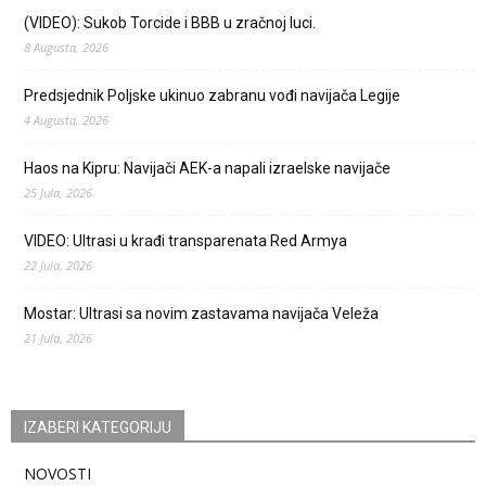
(VIDEO): Sukob Torcide i BBB u zračnoj luci.
8 Augusta, 2026
Predsjednik Poljske ukinuo zabranu vođi navijača Legije
4 Augusta, 2026
Haos na Kipru: Navijači AEK-a napali izraelske navijače
25 Jula, 2026
VIDEO: Ultrasi u krađi transparenata Red Armya
22 Jula, 2026
Mostar: Ultrasi sa novim zastavama navijača Veleža
21 Jula, 2026
IZABERI KATEGORIJU
NOVOSTI