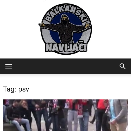
Balkanski
Tag: psv
Navijaci