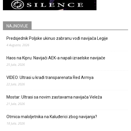
NAJNOVIJE
Predsjednik Poljske ukinuo zabranu vođi navijača Legije
4 Augusta, 2026
Haos na Kipru: Navijači AEK-a napali izraelske navijače
25 Jula, 2026
VIDEO: Ultrasi u krađi transparenata Red Armya
22 Jula, 2026
Mostar: Ultrasi sa novim zastavama navijača Veleža
21 Jula, 2026
Otmica maloljetnika na Kaluđerici zbog navijanja?
18 Jula, 2026