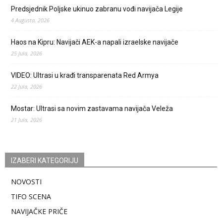
Predsjednik Poljske ukinuo zabranu vođi navijača Legije
4 Augusta, 2026
Haos na Kipru: Navijači AEK-a napali izraelske navijače
25 Jula, 2026
VIDEO: Ultrasi u krađi transparenata Red Armya
22 Jula, 2026
Mostar: Ultrasi sa novim zastavama navijača Veleža
21 Jula, 2026
IZABERI KATEGORIJU
NOVOSTI
TIFO SCENA
NAVIJAČKE PRIČE