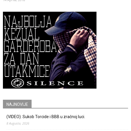
NAJNOVIJE
(VIDEO): Sukob Torcide i BBB u zračnoj luci.
8 Augusta, 2026