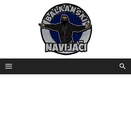
Balkanski
Navijaci