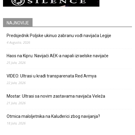
NAJNOVIJE
Predsjednik Poljske ukinuo zabranu vođi navijača Legije
4 Augusta, 2026
Haos na Kipru: Navijači AEK-a napali izraelske navijače
25 Jula, 2026
VIDEO: Ultrasi u krađi transparenata Red Armya
22 Jula, 2026
Mostar: Ultrasi sa novim zastavama navijača Veleža
21 Jula, 2026
Otmica maloljetnika na Kaluđerici zbog navijanja?
18 Jula, 2026