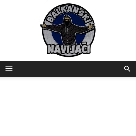
Balkanski
Navijaci