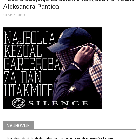
Aleksandra Pantica
10 Maja, 2019
NAJNOVIJE
Predsjednik Poljske ukinuo zabranu vođi navijača Legije