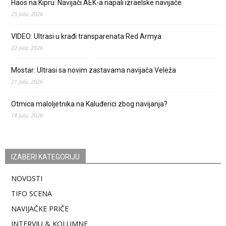
Haos na Kipru: Navijači AEK-a napali izraelske navijače
25 Jula, 2026
VIDEO: Ultrasi u krađi transparenata Red Armya
22 Jula, 2026
Mostar: Ultrasi sa novim zastavama navijača Veleža
21 Jula, 2026
Otmica maloljetnika na Kaluđerici zbog navijanja?
18 Jula, 2026
IZABERI KATEGORIJU
NOVOSTI
TIFO SCENA
NAVIJAČKE PRIČE
INTERVJU & KOLUMNE