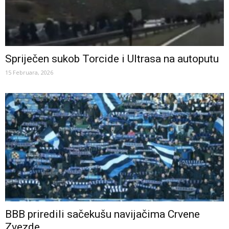
Spriječen sukob Torcide i Ultrasa na autoputu
15 Februara, 2026
BBB priredili sačekušu navijačima Crvene
Zvezde