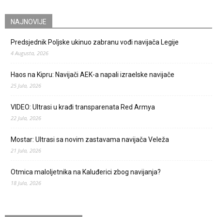
NAJNOVIJE
Predsjednik Poljske ukinuo zabranu vođi navijača Legije
4 Augusta, 2026
Haos na Kipru: Navijači AEK-a napali izraelske navijače
25 Jula, 2026
VIDEO: Ultrasi u krađi transparenata Red Armya
22 Jula, 2026
Mostar: Ultrasi sa novim zastavama navijača Veleža
21 Jula, 2026
Otmica maloljetnika na Kaluđerici zbog navijanja?
18 Jula, 2026