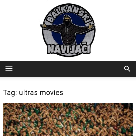
Balkanski
Tag: ultras movies
Navijaci