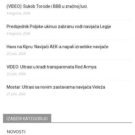
(VIDEO): Sukob Torcide i BBB u zračnoj luci.
8 Augusta, 2026
Predsjednik Poljske ukinuo zabranu vođi navijača Legije
4 Augusta, 2026
Haos na Kipru: Navijači AEK-a napali izraelske navijače
25 Jula, 2026
VIDEO: Ultrasi u krađi transparenata Red Armya
22 Jula, 2026
Mostar: Ultrasi sa novim zastavama navijača Veleža
21 Jula, 2026
IZABERI KATEGORIJU
NOVOSTI