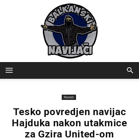
Balkanski
Novosti
Navijaci
Tesko povredjen navijac
Hajduka nakon utakmice
za Gzira United-om