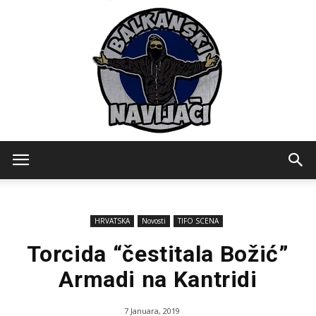
Balkanski
HRVATSKA
Novosti
TIFO SCENA
Navijaci
Torcida “čestitala Božić”
Armadi na Kantridi
7 Januara, 2019