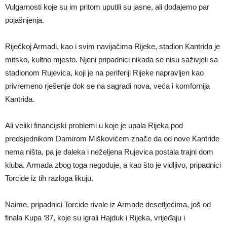
Vulgarnosti koje su im pritom uputili su jasne, ali dodajemo par
pojašnjenja.
Riječkoj Armadi, kao i svim navijačima Rijeke, stadion Kantrida je
mitsko, kultno mjesto. Njeni pripadnici nikada se nisu saživjeli sa
stadionom Rujevica, koji je na periferiji Rijeke napravljen kao
privremeno rješenje dok se na sagradi nova, veća i komfornija
Kantrida.
Ali veliki financijski problemi u koje je upala Rijeka pod
predsjednikom Damirom Miškovićem znače da od nove Kantride
nema ništa, pa je daleka i neželjena Rujevica postala trajni dom
kluba. Armada zbog toga negoduje, a kao što je vidljivo, pripadnici
Torcide iz tih razloga likuju.
Naime, pripadnici Torcide rivale iz Armade desetljećima, još od
finala Kupa ‘87, koje su igrali Hajduk i Rijeka, vrijeđaju i