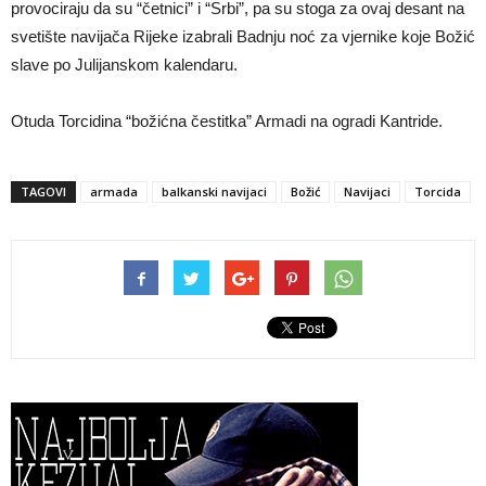
provociraju da su “četnici” i “Srbi”, pa su stoga za ovaj desant na
svetište navijača Rijeke izabrali Badnju noć za vjernike koje Božić
slave po Julijanskom kalendaru.
Otuda Torcidina “božićna čestitka” Armadi na ogradi Kantride.
TAGOVI
armada
balkanski navijaci
Božić
Navijaci
Torcida