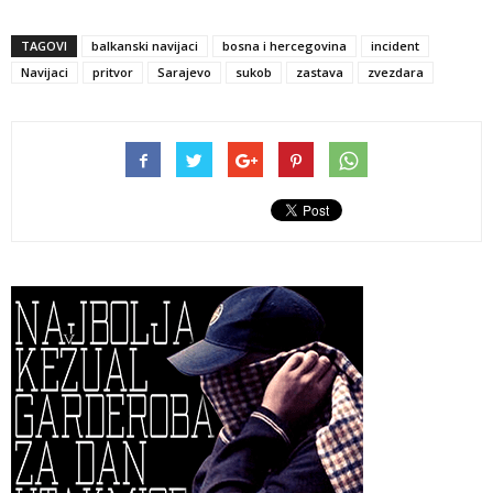
TAGOVI
balkanski navijaci
bosna i hercegovina
incident
Navijaci
pritvor
Sarajevo
sukob
zastava
zvezdara