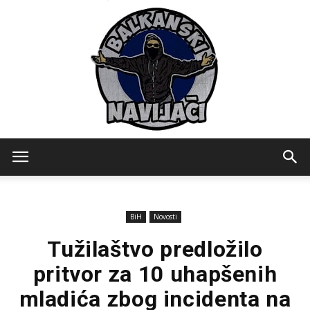
Balkanski
BiH
Novosti
Navijaci
Tužilaštvo predložilo
pritvor za 10 uhapšenih
mladića zbog incidenta na