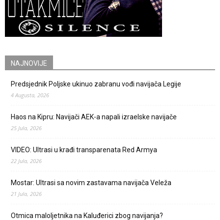
NAJNOVIJE
Predsjednik Poljske ukinuo zabranu vođi navijača Legije
4 Augusta, 2026
Haos na Kipru: Navijači AEK-a napali izraelske navijače
25 Jula, 2026
VIDEO: Ultrasi u krađi transparenata Red Armya
22 Jula, 2026
Mostar: Ultrasi sa novim zastavama navijača Veleža
21 Jula, 2026
Otmica maloljetnika na Kaluđerici zbog navijanja?