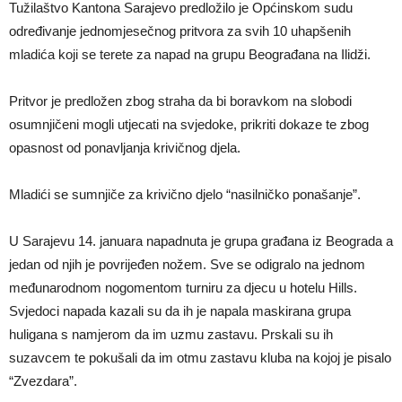
Tužilaštvo Kantona Sarajevo predložilo je Općinskom sudu
određivanje jednomjesečnog pritvora za svih 10 uhapšenih
mladića koji se terete za napad na grupu Beograđana na Ilidži.
Pritvor je predložen zbog straha da bi boravkom na slobodi
osumnjičeni mogli utjecati na svjedoke, prikriti dokaze te zbog
opasnost od ponavljanja krivičnog djela.
Mladići se sumnjiče za krivično djelo “nasilničko ponašanje”.
U Sarajevu 14. januara napadnuta je grupa građana iz Beograda a
jedan od njih je povrijeđen nožem. Sve se odigralo na jednom
međunarodnom nogomentom turniru za djecu u hotelu Hills.
Svjedoci napada kazali su da ih je napala maskirana grupa
huligana s namjerom da im uzmu zastavu. Prskali su ih
suzavcem te pokušali da im otmu zastavu kluba na kojoj je pisalo
“Zvezdara”.