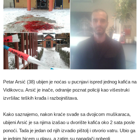
Petar Arsić (38) ubijen je noćas u pucnjavi ispred jednog kafića na
Vidikovcu. Arsić je inače, odranije poznat policiji kao višestruki
izvršilac teških krađa i razbojništava.
Kako saznajemo, nakon kraće svađe sa dvojicom muškaraca,
ubijeni Arsić je sa njima izašao u dvorište kafića oko 2 sata posle
ponoći. Tada je jedan od njih izvadio pištolj i otvorio vatru. Ubio ga
je jednim hicem u glavu, a zatim su napadači pobegli