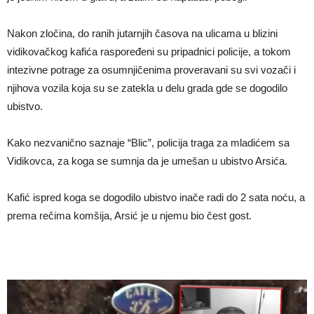
Nakon zločina, do ranih jutarnjih časova na ulicama u blizini
vidikovačkog kafića raspoređeni su pripadnici policije, a tokom
intezivne potrage za osumnjičenima proveravani su svi vozači i
njihova vozila koja su se zatekla u delu grada gde se dogodilo
ubistvo.
Kako nezvanično saznaje “Blic”, policija traga za mladićem sa
Vidikovca, za koga se sumnja da je umešan u ubistvo Arsića.
Kafić ispred koga se dogodilo ubistvo inače radi do 2 sata noću, a
prema rečima komšija, Arsić je u njemu bio čest gost.