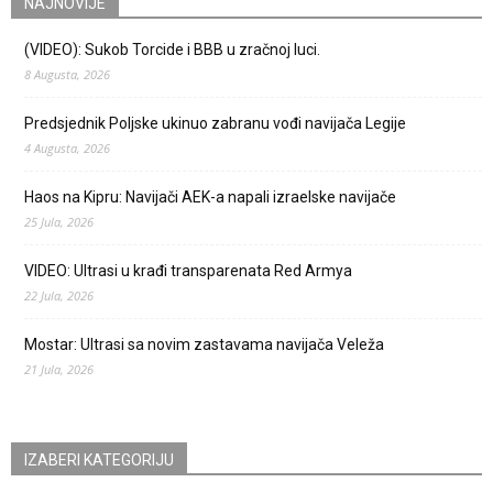
NAJNOVIJE
(VIDEO): Sukob Torcide i BBB u zračnoj luci.
8 Augusta, 2026
Predsjednik Poljske ukinuo zabranu vođi navijača Legije
4 Augusta, 2026
Haos na Kipru: Navijači AEK-a napali izraelske navijače
25 Jula, 2026
VIDEO: Ultrasi u krađi transparenata Red Armya
22 Jula, 2026
Mostar: Ultrasi sa novim zastavama navijača Veleža
21 Jula, 2026
IZABERI KATEGORIJU