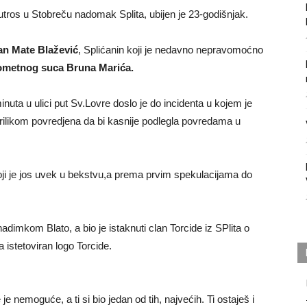
utros u Stobreču nadomak Splita, ubijen je 23-godišnjak.
van Mate Blažević
, Splićanin koji je nedavno nepravomoćno
ometnog suca Bruna Marića.
uta u ulici put Sv.Lovre doslo je do incidenta u kojem je
rilikom povredjena da bi kasnije podlegla povredama u
oji je jos uvek u bekstvu,a prema prvim spekulacijama do
dimkom Blato, a bio je istaknuti clan Torcide iz SPlita o
 istetoviran logo Torcide.
e je nemoguće, a ti si bio jedan od tih, najvećih. Ti ostaješ i