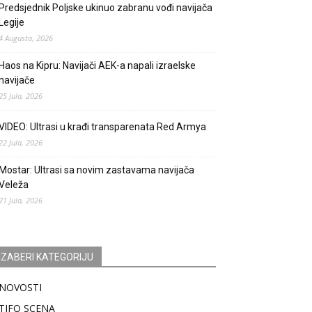
Predsjednik Poljske ukinuo zabranu vođi navijača
Legije
4 Augusta, 2026
Haos na Kipru: Navijači AEK-a napali izraelske
navijače
25 Jula, 2026
VIDEO: Ultrasi u krađi transparenata Red Armya
22 Jula, 2026
Mostar: Ultrasi sa novim zastavama navijača
Veleža
21 Jula, 2026
IZABERI KATEGORIJU
NOVOSTI
TIFO SCENA