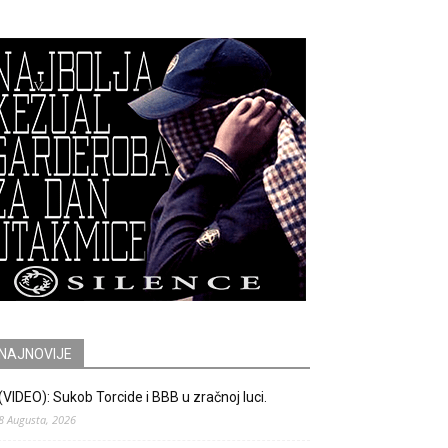
NAJNOVIJE
(VIDEO): Sukob Torcide i BBB u zračnoj luci.
8 Augusta, 2026