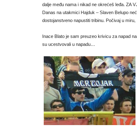
dalje među nama i nikad ne okrećeš leđa. 
Danas na utakmici Hajduk – Slaven Belupo neće bi
dostojanstveno napustiti tribinu. Počivaj u miru, 
Inace Blato je sam preuzeo krivicu za napad na s
su ucestvovali u napadu…