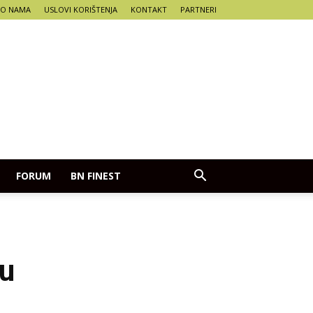
O NAMA
USLOVI KORIŠTENJA
KONTAKT
PARTNERI
FORUM
BN FINEST
cu