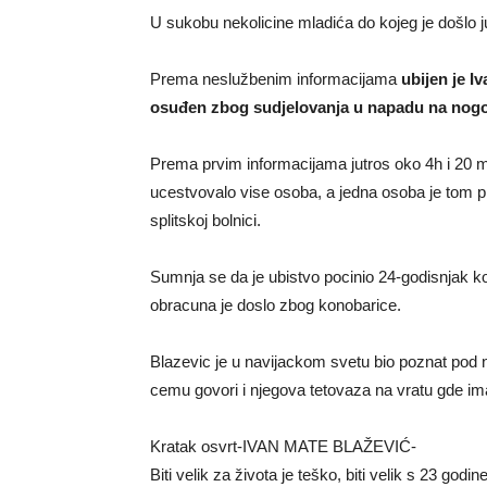
U sukobu nekolicine mladića do kojeg je došlo j
Prema neslužbenim informacijama
ubijen je I
osuđen zbog sudjelovanja u napadu na nog
Prema prvim informacijama jutros oko 4h i 20 min
ucestvovalo vise osoba, a jedna osoba je tom p
splitskoj bolnici.
Sumnja se da je ubistvo pocinio 24-godisnjak k
obracuna je doslo zbog konobarice.
Blazevic je u navijackom svetu bio poznat pod na
cemu govori i njegova tetovaza na vratu gde ima
Kratak osvrt-IVAN MATE BLAŽEVIĆ-
Biti velik za života je teško, biti velik s 23 godin