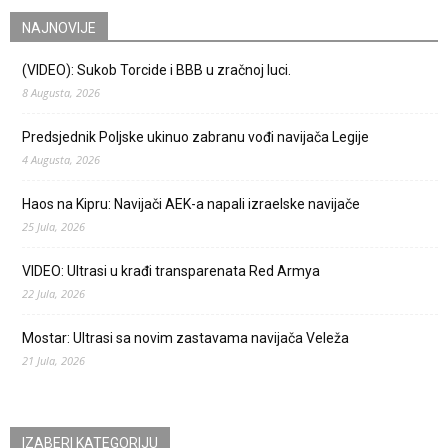
NAJNOVIJE
(VIDEO): Sukob Torcide i BBB u zračnoj luci.
8 Augusta, 2026
Predsjednik Poljske ukinuo zabranu vođi navijača Legije
4 Augusta, 2026
Haos na Kipru: Navijači AEK-a napali izraelske navijače
25 Jula, 2026
VIDEO: Ultrasi u krađi transparenata Red Armya
22 Jula, 2026
Mostar: Ultrasi sa novim zastavama navijača Veleža
21 Jula, 2026
IZABERI KATEGORIJU