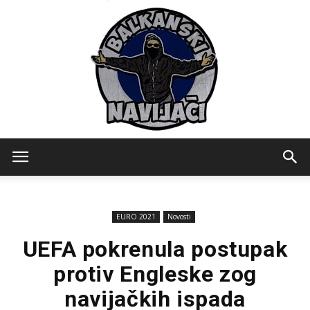
Balkanski
EURO 2021
Novosti
Navijaci
UEFA pokrenula postupak
protiv Engleske zog
navijačkih ispada