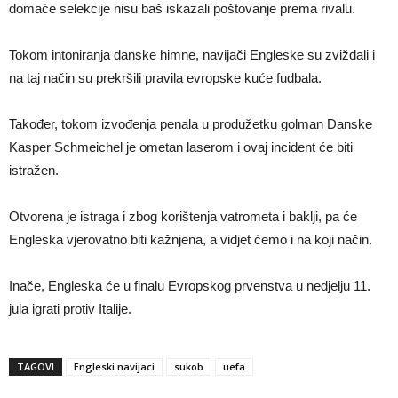
domaće selekcije nisu baš iskazali poštovanje prema rivalu.
Tokom intoniranja danske himne, navijači Engleske su zviždali i
na taj način su prekršili pravila evropske kuće fudbala.
Također, tokom izvođenja penala u produžetku golman Danske
Kasper Schmeichel je ometan laserom i ovaj incident će biti
istražen.
Otvorena je istraga i zbog korištenja vatrometa i baklji, pa će
Engleska vjerovatno biti kažnjena, a vidjet ćemo i na koji način.
Inače, Engleska će u finalu Evropskog prvenstva u nedjelju 11.
jula igrati protiv Italije.
TAGOVI
Engleski navijaci
sukob
uefa