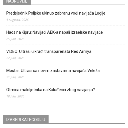
NAJNOVIJE
Predsjednik Poljske ukinuo zabranu vođi navijača Legije
4 Augusta, 2026
Haos na Kipru: Navijači AEK-a napali izraelske navijače
25 Jula, 2026
VIDEO: Ultrasi u krađi transparenata Red Armya
22 Jula, 2026
Mostar: Ultrasi sa novim zastavama navijača Veleža
21 Jula, 2026
Otmica maloljetnika na Kaluđerici zbog navijanja?
18 Jula, 2026
IZABERI KATEGORIJU