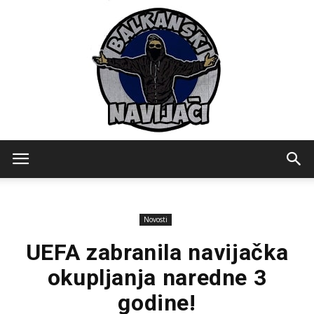
Balkanski
Novosti
Navijaci
UEFA zabranila navijačka
okupljanja naredne 3
godine!