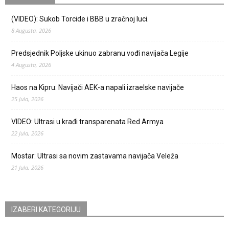
(VIDEO): Sukob Torcide i BBB u zračnoj luci.
8 Augusta, 2026
Predsjednik Poljske ukinuo zabranu vođi navijača Legije
4 Augusta, 2026
Haos na Kipru: Navijači AEK-a napali izraelske navijače
25 Jula, 2026
VIDEO: Ultrasi u krađi transparenata Red Armya
22 Jula, 2026
Mostar: Ultrasi sa novim zastavama navijača Veleža
21 Jula, 2026
IZABERI KATEGORIJU