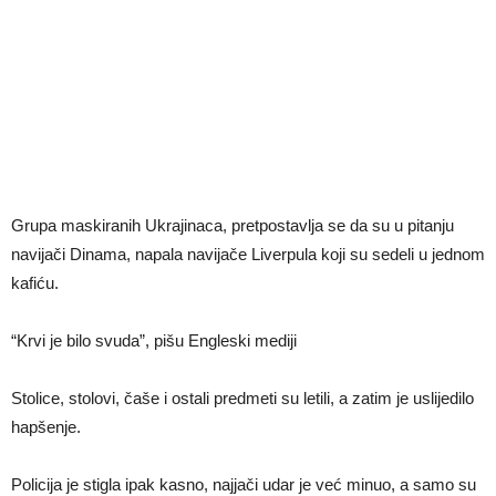
Grupa maskiranih Ukrajinaca, pretpostavlja se da su u pitanju
navijači Dinama, napala navijače Liverpula koji su sedeli u jednom
kafiću.
“Krvi je bilo svuda”, pišu Engleski mediji
Stolice, stolovi, čaše i ostali predmeti su letili, a zatim je uslijedilo
hapšenje.
Policija je stigla ipak kasno, najjači udar je već minuo, a samo su