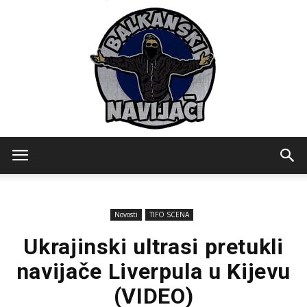
Balkanski
Novosti
TIFO SCENA
Navijaci
Ukrajinski ultrasi pretukli
navijače Liverpula u Kijevu
(VIDEO)