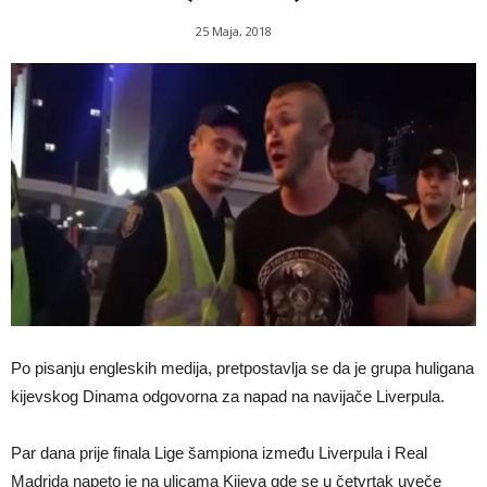
25 Maja, 2018
Po pisanju engleskih medija, pretpostavlja se da je grupa huligana
kijevskog Dinama odgovorna za napad na navijače Liverpula.
Par dana prije finala Lige šampiona između Liverpula i Real
Madrida napeto je na ulicama Kijeva gde se u četvrtak uveče