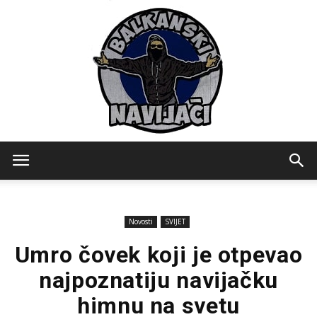
Balkanski
Novosti
SVIJET
Navijaci
Umro čovek koji je otpevao
najpoznatiju navijačku
himnu na svetu