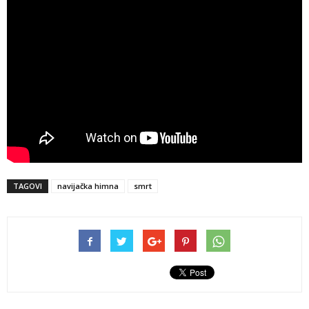
TAGOVI
navijačka himna
smrt