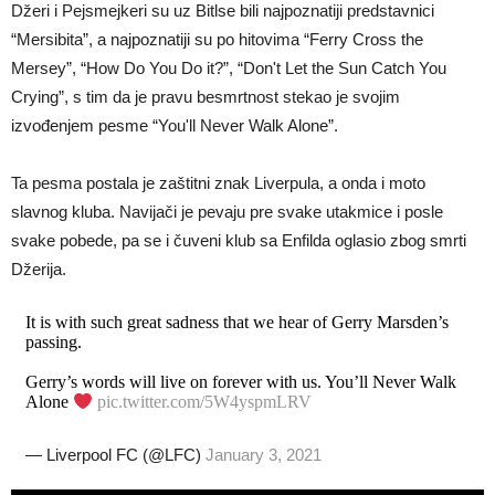
Džeri i Pejsmejkeri su uz Bitlse bili najpoznatiji predstavnici
“Mersibita”, a najpoznatiji su po hitovima “Ferry Cross the
Mersey”, “How Do You Do it?”, “Don't Let the Sun Catch You
Crying”, s tim da je pravu besmrtnost stekao je svojim
izvođenjem pesme “You'll Never Walk Alone”.
Ta pesma postala je zaštitni znak Liverpula, a onda i moto
slavnog kluba. Navijači je pevaju pre svake utakmice i posle
svake pobede, pa se i čuveni klub sa Enfilda oglasio zbog smrti
Džerija.
It is with such great sadness that we hear of Gerry Marsden’s
passing.
Gerry’s words will live on forever with us. You’ll Never Walk
Alone
pic.twitter.com/5W4yspmLRV
— Liverpool FC (@LFC)
January 3, 2021