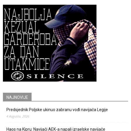
NAJNOVIJE
Predsjednik Poljske ukinuo zabranu vođi navijača Legije
4 Augusta, 2026
Haos na Kipru: Navijači AEK-a napali izraelske navijače