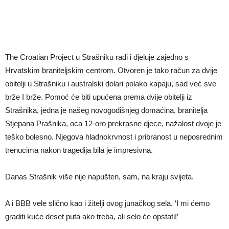
The Croatian Project u Strašniku radi i djeluje zajedno s
Hrvatskim braniteljskim centrom. Otvoren je tako račun za dvije
obitelji u Strašniku i australski dolari polako kapaju, sad već sve
brže I brže. Pomoć će biti upućena prema dvije obitelji iz
Strašnika, jedna je našeg novogodišnjeg domaćina, branitelja
Stjepana Prašnika, oca 12-oro prekrasne djece, nažalost dvoje je
teško bolesno. Njegova hladnokrvnost i pribranost u neposrednim
trenucima nakon tragedija bila je impresivna.
Danas Strašnik više nije napušten, sam, na kraju svijeta.
A i BBB vele slično kao i žitelji ovog junačkog sela. ‘I mi ćemo
graditi kuće deset puta ako treba, ali selo će opstati!’