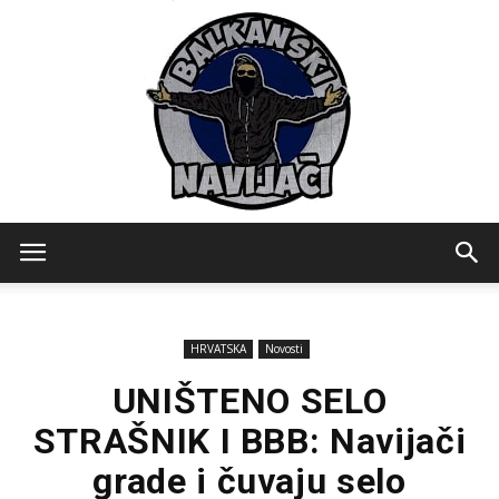
Balkanski
HRVATSKA
Novosti
Navijaci
UNIŠTENO SELO
STRAŠNIK I BBB: Navijači
grade i čuvaju selo