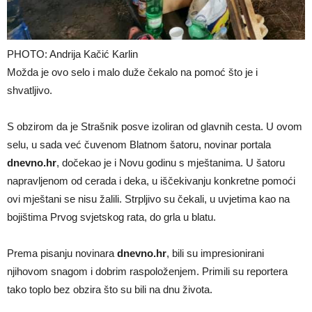
PHOTO: Andrija Kačić Karlin
Možda je ovo selo i malo duže čekalo na pomoć što je i
shvatljivo.
S obzirom da je Strašnik posve izoliran od glavnih cesta. U ovom
selu, u sada već čuvenom Blatnom šatoru, novinar portala
dnevno.hr
, dočekao je i Novu godinu s mještanima. U šatoru
napravljenom od cerada i deka, u iščekivanju konkretne pomoći
ovi mještani se nisu žalili. Strpljivo su čekali, u uvjetima kao na
bojištima Prvog svjetskog rata, do grla u blatu.
Prema pisanju novinara
dnevno.hr
, bili su impresionirani
njihovom snagom i dobrim raspoloženjem. Primili su reportera
tako toplo bez obzira što su bili na dnu života.