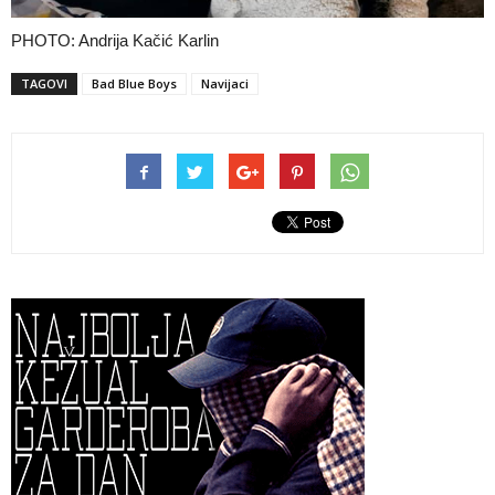
PHOTO: Andrija Kačić Karlin
TAGOVI
Bad Blue Boys
Navijaci