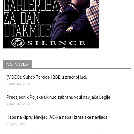
NAJNOVIJE
(VIDEO): Sukob Torcide i BBB u zračnoj luci.
8 Augusta, 2026
Predsjednik Poljske ukinuo zabranu vođi navijača Legije
4 Augusta, 2026
Haos na Kipru: Navijači AEK-a napali izraelske navijače
25 Jula, 2026