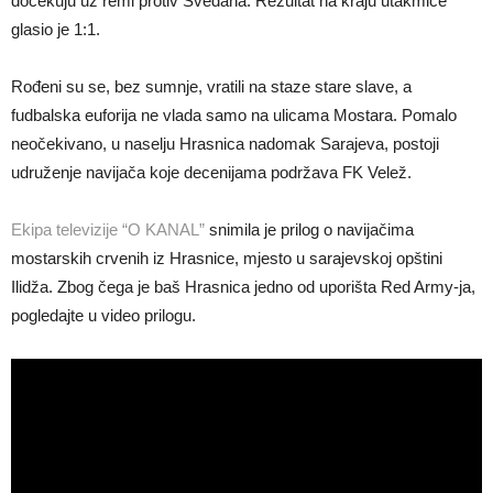
dočekuju uz remi protiv Šveđana. Rezultat na kraju utakmice
glasio je 1:1.
Rođeni su se, bez sumnje, vratili na staze stare slave, a
fudbalska euforija ne vlada samo na ulicama Mostara. Pomalo
neočekivano, u naselju Hrasnica nadomak Sarajeva, postoji
udruženje navijača koje decenijama podržava FK Velež.
Ekipa televizije “O KANAL”
snimila je prilog o navijačima
mostarskih crvenih iz Hrasnice, mjesto u sarajevskoj opštini
Ilidža. Zbog čega je baš Hrasnica jedno od uporišta Red Army-ja,
pogledajte u video prilogu.