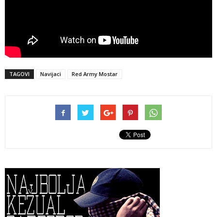
TAGOVI
Navijaci
Red Army Mostar