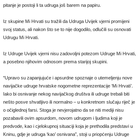
pitanje je postoji li ta udruga još barem na papiru.
Iz skupine Mi Hrvati su tražili da Udruga Uvijek vjerni promijeni
svoj status, ali nakon što se to nije dogodilo, odlučili su osnovati
Udrugu Mi Hrvati.
Iz Udruge Uvijek vjerni nisu zadovoljni potezom Udruge Mi Hrvati,
a posebno njihovim odnosom prema starijoj skupini.
“Upravo su zapanjujuće i apsurdne spoznaje o utemeljenju nove
navijačke udruge hrvatske nogometne reprezentacije ‘Mi Hrvati’.
Iako bi osnivanje nekog navijačkog društva ili udruge trebali biti
nešto posve shvatljivo ili normalno – u konkretnom slučaju riječ je
o očiglednoj farsi. Stoga je nevjerojatno da se niti mediji nisu
pozabavili ovim apsurdom, novom udrugom i ljudima koji je
predvode, kao i cjelokupnoj situaciji koja je prethodila predstavi u
Kninu, gdje je udruga ‘kao’ osnivana”, stoji u priopćenju Udruge