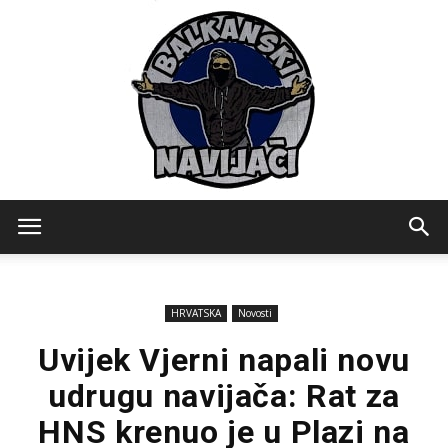
Balkanski
HRVATSKA
Novosti
Navijaci
Uvijek Vjerni napali novu
udrugu navijača: Rat za
HNS krenuo je u Plazi na