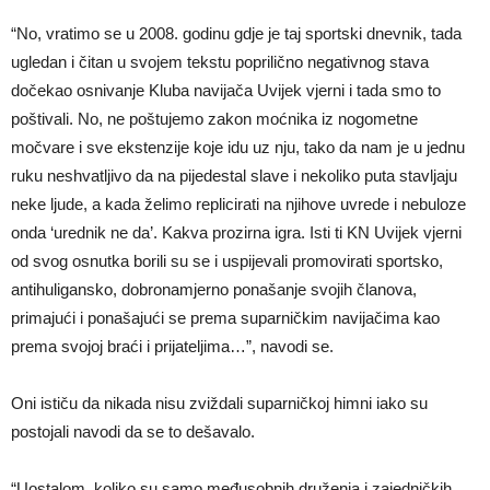
“No, vratimo se u 2008. godinu gdje je taj sportski dnevnik, tada
ugledan i čitan u svojem tekstu poprilično negativnog stava
dočekao osnivanje Kluba navijača Uvijek vjerni i tada smo to
poštivali. No, ne poštujemo zakon moćnika iz nogometne
močvare i sve ekstenzije koje idu uz nju, tako da nam je u jednu
ruku neshvatljivo da na pijedestal slave i nekoliko puta stavljaju
neke ljude, a kada želimo replicirati na njihove uvrede i nebuloze
onda ‘urednik ne da’. Kakva prozirna igra. Isti ti KN Uvijek vjerni
od svog osnutka borili su se i uspijevali promovirati sportsko,
antihuligansko, dobronamjerno ponašanje svojih članova,
primajući i ponašajući se prema suparničkim navijačima kao
prema svojoj braći i prijateljima…”, navodi se.
Oni ističu da nikada nisu zviždali suparničkoj himni iako su
postojali navodi da se to dešavalo.
“Uostalom, koliko su samo međusobnih druženja i zajedničkih