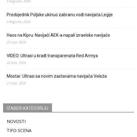
8 Augusta, 2026
Predsjednik Poljske ukinuo zabranu vođi navijača Legije
4 Augusta, 2026
Haos na Kipru: Navijači AEK-a napali izraelske navijače
25 Jula, 2026
VIDEO: Ultrasi u krađi transparenata Red Armya
22 Jula, 2026
Mostar: Ultrasi sa novim zastavama navijača Veleža
21 Jula, 2026
IZABERI KATEGORIJU
NOVOSTI
TIFO SCENA