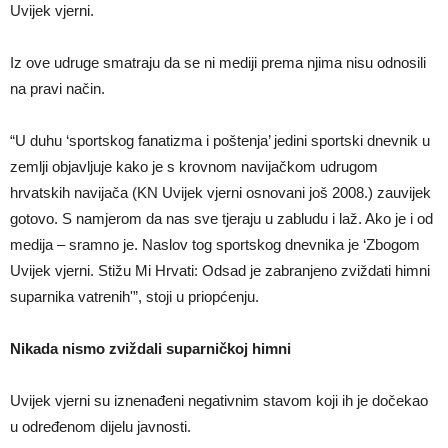
Uvijek vjerni.
Iz ove udruge smatraju da se ni mediji prema njima nisu odnosili
na pravi način.
“U duhu ‘sportskog fanatizma i poštenja’ jedini sportski dnevnik u
zemlji objavljuje kako je s krovnom navijačkom udrugom
hrvatskih navijača (KN Uvijek vjerni osnovani još 2008.) zauvijek
gotovo. S namjerom da nas sve tjeraju u zabludu i laž. Ako je i od
medija – sramno je. Naslov tog sportskog dnevnika je ‘Zbogom
Uvijek vjerni. Stižu Mi Hrvati: Odsad je zabranjeno zviždati himni
suparnika vatrenih'”, stoji u priopćenju.
Nikada nismo zviždali suparničkoj himni
Uvijek vjerni su iznenađeni negativnim stavom koji ih je dočekao
u određenom dijelu javnosti.