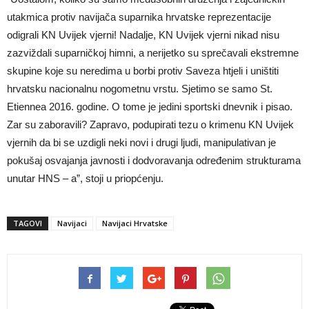
utakmica protiv navijača suparnika hrvatske reprezentacije
odigrali KN Uvijek vjerni! Nadalje, KN Uvijek vjerni nikad nisu
zazviždali suparničkoj himni, a nerijetko su sprečavali ekstremne
skupine koje su neredima u borbi protiv Saveza htjeli i uništiti
hrvatsku nacionalnu nogometnu vrstu. Sjetimo se samo St.
Etiennea 2016. godine. O tome je jedini sportski dnevnik i pisao.
Zar su zaboravili? Zapravo, podupirati tezu o krimenu KN Uvijek
vjernih da bi se uzdigli neki novi i drugi ljudi, manipulativan je
pokušaj osvajanja javnosti i dodvoravanja određenim strukturama
unutar HNS – a”, stoji u priopćenju.
TAGOVI
Navijaci
Navijaci Hrvatske