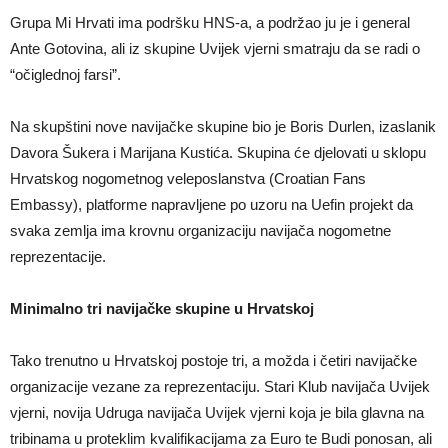
Grupa Mi Hrvati ima podršku HNS-a, a podržao ju je i general
Ante Gotovina, ali iz skupine Uvijek vjerni smatraju da se radi o
“očiglednoj farsi”.
Na skupštini nove navijačke skupine bio je Boris Durlen, izaslanik
Davora Šukera i Marijana Kustića. Skupina će djelovati u sklopu
Hrvatskog nogometnog veleposlanstva (Croatian Fans
Embassy), platforme napravljene po uzoru na Uefin projekt da
svaka zemlja ima krovnu organizaciju navijača nogometne
reprezentacije.
Minimalno tri navijačke skupine u Hrvatskoj
Tako trenutno u Hrvatskoj postoje tri, a možda i četiri navijačke
organizacije vezane za reprezentaciju. Stari Klub navijača Uvijek
vjerni, novija Udruga navijača Uvijek vjerni koja je bila glavna na
tribinama u proteklim kvalifikacijama za Euro te Budi ponosan, ali