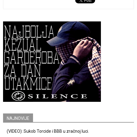
NAJNOVIJE
(VIDEO): Sukob Torcide i BBB u zračnoj luci.